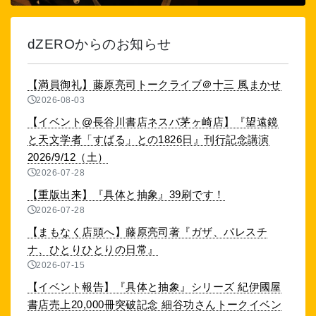
dZEROからのお知らせ
【満員御礼】藤原亮司トークライブ＠十三 風まかせ
2026-08-03
【イベント@長谷川書店ネスパ茅ヶ崎店】『望遠鏡
と天文学者「すばる」との1826日』刊行記念講演
2026/9/12（土）
2026-07-28
【重版出来】『具体と抽象』39刷です！
2026-07-28
【まもなく店頭へ】藤原亮司著『ガザ、パレスチ
ナ、ひとりひとりの日常』
2026-07-15
【イベント報告】『具体と抽象』シリーズ 紀伊國屋
書店売上20,000冊突破記念 細谷功さんトークイベン