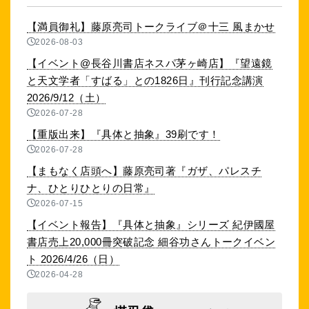
【満員御礼】藤原亮司トークライブ＠十三 風まかせ
2026-08-03
【イベント@長谷川書店ネスパ茅ヶ崎店】『望遠鏡
と天文学者「すばる」との1826日』刊行記念講演
2026/9/12（土）
2026-07-28
【重版出来】『具体と抽象』39刷です！
2026-07-28
【まもなく店頭へ】藤原亮司著『ガザ、パレスチ
ナ、ひとりひとりの日常』
2026-07-15
【イベント報告】『具体と抽象』シリーズ 紀伊國屋
書店売上20,000冊突破記念 細谷功さんトークイベン
ト 2026/4/26（日）
2026-04-28