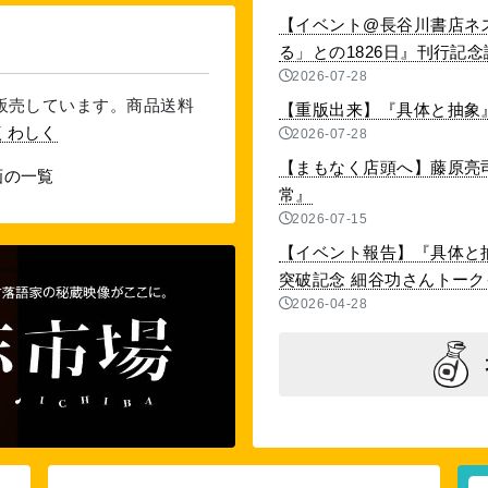
【イベント@長谷川書店ネ
る」との1826日』刊行記念講演
2026-07-28
を販売しています。商品送料
【重版出来】『具体と抽象』
くわしく
2026-07-28
【まもなく店頭へ】藤原亮
画の一覧
常』
2026-07-15
【イベント報告】『具体と抽
突破記念 細谷功さんトークイベ
2026-04-28