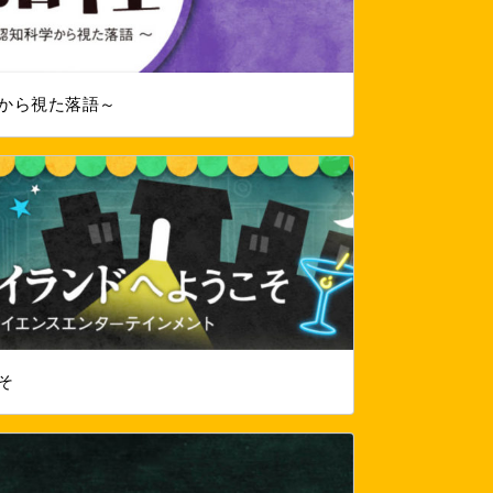
から視た落語～
そ