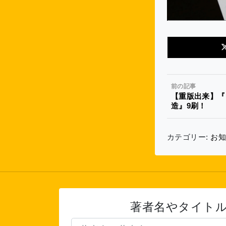
前の記事
【重版出来】『
造』9刷！
カテゴリー:
お
著者名やタイト