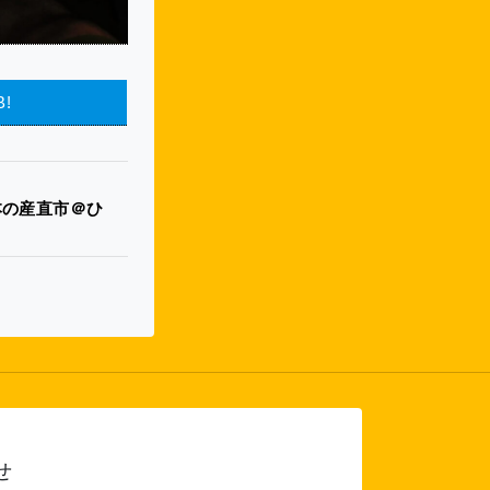
B!
「本の産直市＠ひ
せ