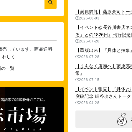
【満員御礼】藤原亮司トー
2026-08-03
【イベント@長谷川書店ネ
る」との1826日』刊行記念講演
2026-07-28
を販売しています。商品送料
【重版出来】『具体と抽象』
くわしく
2026-07-28
【まもなく店頭へ】藤原亮
画の一覧
常』
2026-07-15
【イベント報告】『具体と抽
突破記念 細谷功さんトークイベ
2026-04-28