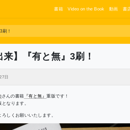
書籍
Video on the Book
動画
書
3刷！
出来】『有と無』3刷！
27日
功
さんの書籍
『有と無』
重版です！
版となります。
よろしくお願いいたします。