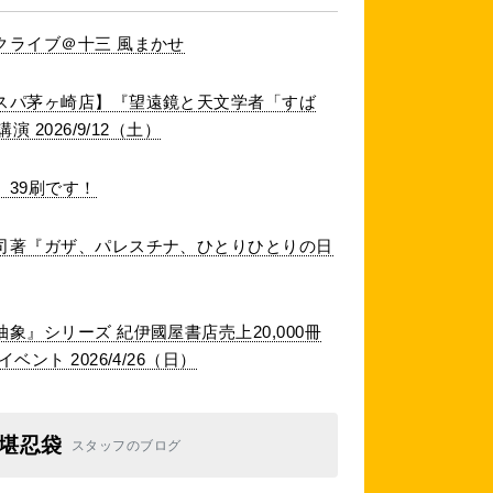
クライブ＠十三 風まかせ
スパ茅ヶ崎店】『望遠鏡と天文学者「すば
 2026/9/12（土）
39刷です！
司著『ガザ、パレスチナ、ひとりひとりの日
象』シリーズ 紀伊國屋書店売上20,000冊
ント 2026/4/26（日）
堪忍袋
スタッフのブログ