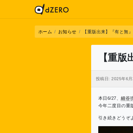
ホーム
お知らせ
【重版出来】『有と無』
【重版
投稿日:
2025年6月
本日6/27、
細谷
今年二度目の重
引き続きどうぞ