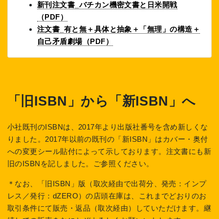
新刊注文書_バチカン機密文書と日米開戦
（PDF）
注文書_有と無＋具体と抽象＋「無理」の構造＋
自己矛盾劇場（PDF）
「旧ISBN」から「新ISBN」へ
小社既刊のISBNは、2017年より出版社番号を含め新しくな
りました。2017年以前の既刊の「新ISBN」はカバー・奥付
への変更シール貼付によって示しております。注文書にも新
旧のISBNを記しました。ご参照ください。
＊なお、「旧ISBN」版（取次経由で出荷分、発売：インプ
レス／発行：dZERO）の店頭在庫は、これまでどおりのお
取引条件にて販売・返品（取次経由）していただけます。継