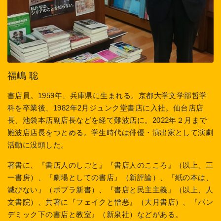
福嶋 聡
書店員。1959年、兵庫県に生まれる。京都大学文学部哲学
科を卒業後、1982年2月ジュンク堂書店に入社。仙台店店
長、池袋本店副店長などを経て難波店に。2022年２月まで
難波店店長をつとめる。学生時代は俳優・演出家として演劇
活動に没頭した。
著書に、『書店人のしごと』『書店人のこころ』（以上、三
一書房）、『劇場としての書店』（新評論）、『紙の本は、
滅びない』（ポプラ新書）、『書店と民主主義』（以上、人
文書院）、共著に『フェイクと憎悪』（大月書店）、『パン
デミック下の書店と教室』（新泉社）などがある。