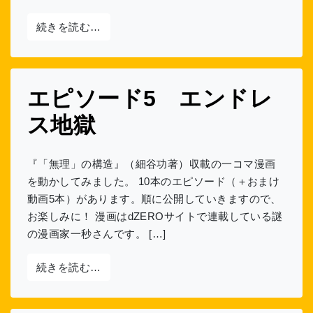
from エピソード6 ブランド
続きを読む…
エピソード5 エンドレ
ス地獄
『「無理」の構造』（細谷功著）収載の一コマ漫画
を動かしてみました。 10本のエピソード（＋おまけ
動画5本）があります。順に公開していきますので、
お楽しみに！ 漫画はdZEROサイトで連載している謎
の漫画家一秒さんです。 […]
from エピソード5 エンドレス地獄
続きを読む…