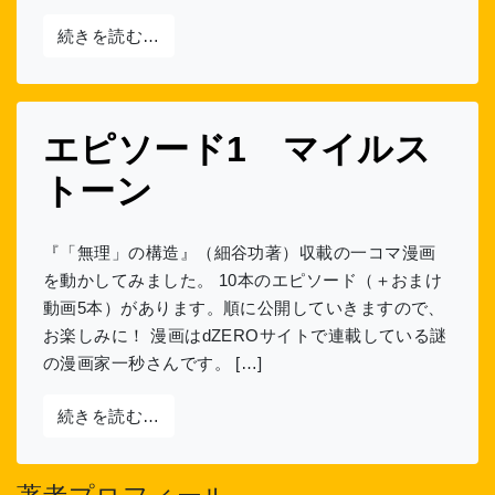
from エピソード2 いわれたコトだけ
続きを読む…
エピソード1 マイルス
トーン
『「無理」の構造』（細谷功著）収載の一コマ漫画
を動かしてみました。 10本のエピソード（＋おまけ
動画5本）があります。順に公開していきますので、
お楽しみに！ 漫画はdZEROサイトで連載している謎
の漫画家一秒さんです。 […]
from エピソード1 マイルストーン
続きを読む…