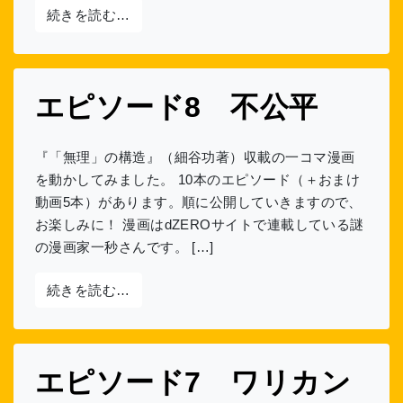
from エピソード9 鉄壁
続きを読む…
エピソード8 不公平
『「無理」の構造』（細谷功著）収載の一コマ漫画
を動かしてみました。 10本のエピソード（＋おまけ
動画5本）があります。順に公開していきますので、
お楽しみに！ 漫画はdZEROサイトで連載している謎
の漫画家一秒さんです。 […]
from エピソード8 不公平
続きを読む…
エピソード7 ワリカン