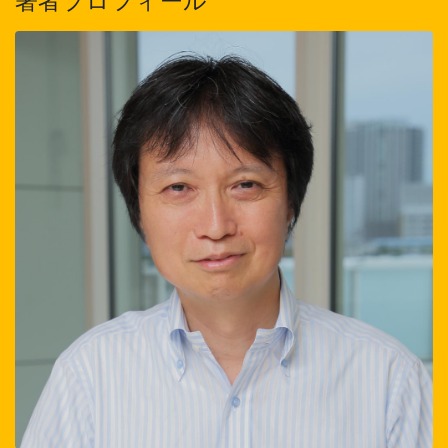
著者プロフィール