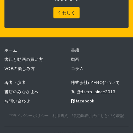
くわしく
ホーム
書籍
書籍と動画の買い方
動画
VOBの楽しみ方
コラム
著者・演者
株式会社dZEROについて
書店のみなさまへ
@dzero_since2013
お問い合わせ
facebook
プライバシーポリシー
利用規約
特定商取引法にもとづく表記