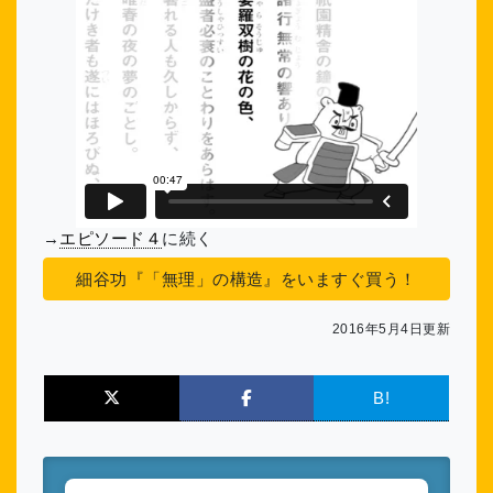
→
エピソード４
に続く
細谷功『「無理」の構造』をいますぐ買う！
2016年5月4日更新
B!