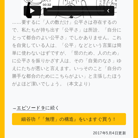
……要するに「人の数だけ」公平さは存在するの
で、私たちが持ち出す「公平さ」は所詮、「自分に
とって都合のよい公平さ」でしかありません。これ
を自覚している人は、「公平」などという言葉は簡
単に使わないはずですが、「世のため、人のため」
に公平さを振りかざす人は、その「自覚のなさ」ゆ
えにたちが悪いと言えます。いっそのこと「自分の
勝手な都合のためにこちらがよい」と主張したほう
がよほど潔いでしょう。
（本文より）
→
エピソード９
に続く
細谷功『「無理」の構造』をいますぐ買う！
2017年5月4日更新