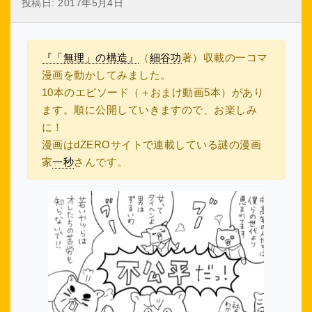
投稿日:
2017年5月4日
『「無理」の構造』
（
細谷功
著）収載の一コマ
漫画を動かしてみました。
10本のエピソード（＋おまけ動画5本）があり
ます。順に公開していきますので、お楽しみ
に！
漫画はdZEROサイトで連載している謎の漫画
家
一秒
さんです。