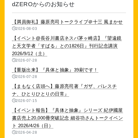
dZEROからのお知らせ
【満員御礼】藤原亮司トークライブ＠十三 風まかせ
2026-08-03
【イベント@長谷川書店ネスパ茅ヶ崎店】『望遠鏡
と天文学者「すばる」との1826日』刊行記念講演
2026/9/12（土）
2026-07-28
【重版出来】『具体と抽象』39刷です！
2026-07-28
【まもなく店頭へ】藤原亮司著『ガザ、パレスチ
ナ、ひとりひとりの日常』
2026-07-15
【イベント報告】『具体と抽象』シリーズ 紀伊國屋
書店売上20,000冊突破記念 細谷功さんトークイベン
ト 2026/4/26（日）
2026-04-28