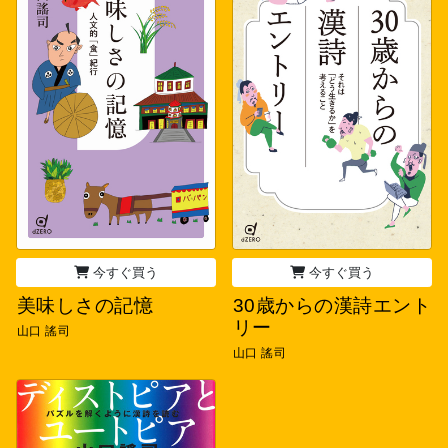
今すぐ買う
今すぐ買う
美味しさの記憶
30歳からの漢詩エント
リー
山口 謠司
山口 謠司