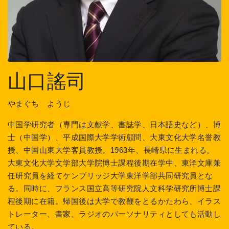
山口謠司
やまぐち ようじ
中国学研究者（専門は文献学、書誌学、日本語史など）、博
士（中国学）、平成国際大学学術顧問、大東文化大学名誉教
授、中国山東大学客員教授。1963年、長崎県に生まれる。
大東文化大学文学部大学院博士課程後期在学中、東洋文庫兼
任研究員を経てケンブリッジ大学東洋学部共同研究員とな
る。同時に、フランス国立高等研究院人文科学研究所博士課
程後期に在籍。帰国後は大学で教鞭をとるかたわら、イラス
トレーター、書家、ラジオのパーソナリティとしても活動し
ている。