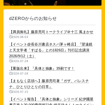
dZEROからのお知らせ
【満員御礼】藤原亮司トークライブ＠十三 風まかせ
2026-08-03
【イベント@長谷川書店ネスパ茅ヶ崎店】『望遠鏡
と天文学者「すばる」との1826日』刊行記念講演
2026/9/12（土）
2026-07-28
【重版出来】『具体と抽象』39刷です！
2026-07-28
【まもなく店頭へ】藤原亮司著『ガザ、パレスチ
ナ、ひとりひとりの日常』
2026-07-15
【イベント報告】『具体と抽象』シリーズ 紀伊國屋
書店売上20,000冊突破記念 細谷功さんトークイベン