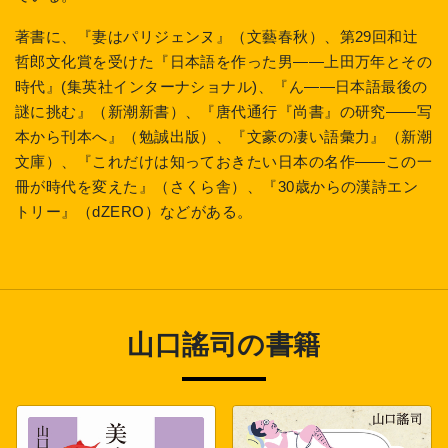
著書に、『妻はパリジェンヌ』（文藝春秋）、第29回和辻
哲郎文化賞を受けた『日本語を作った男――上田万年とその
時代』(集英社インターナショナル)、『ん——日本語最後の
謎に挑む』（新潮新書）、『唐代通行『尚書』の研究——写
本から刊本へ』（勉誠出版）、『文豪の凄い語彙力』（新潮
文庫）、『これだけは知っておきたい日本の名作——この一
冊が時代を変えた』（さくら舎）、『30歳からの漢詩エン
トリー』（dZERO）などがある。
山口謠司の書籍