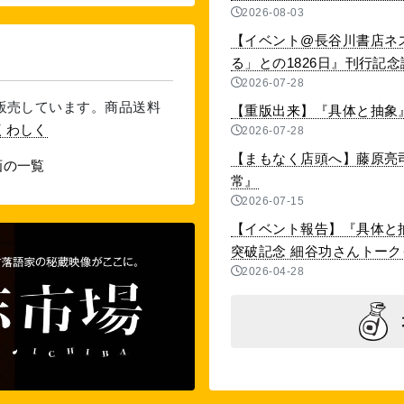
2026-08-03
【イベント@長谷川書店ネ
る」との1826日』刊行記念講演
2026-07-28
を販売しています。商品送料
【重版出来】『具体と抽象』
くわしく
2026-07-28
【まもなく店頭へ】藤原亮
画の一覧
常』
2026-07-15
【イベント報告】『具体と抽
突破記念 細谷功さんトークイベ
2026-04-28