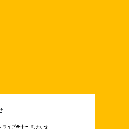
せ
クライブ＠十三 風まかせ