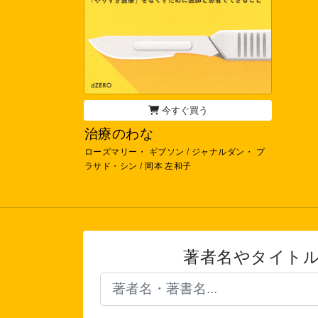
今すぐ買う
治療のわな
ローズマリー・ ギブソン
/
ジャナルダン・ プ
ラサド・シン
/
岡本 左和子
著者名やタイト