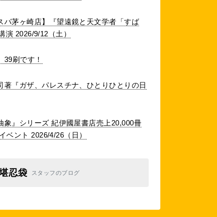
スパ茅ヶ崎店】『望遠鏡と天文学者「すば
 2026/9/12（土）
39刷です！
司著『ガザ、パレスチナ、ひとりひとりの日
象』シリーズ 紀伊國屋書店売上20,000冊
ント 2026/4/26（日）
堪忍袋
スタッフのブログ