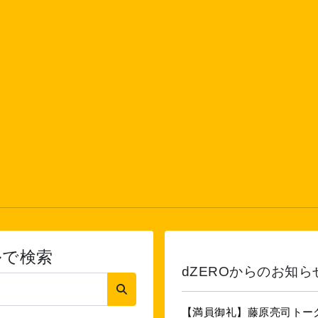
ルで検索
dZEROからのお知ら
【満員御礼】藤原亮司トー