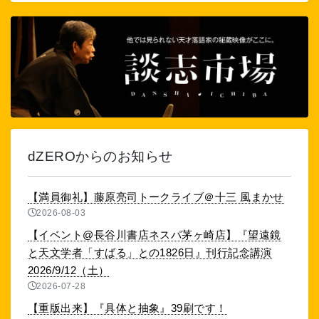
dZEROからのお知らせ
【満員御礼】藤原亮司トークライブ＠十三 風まかせ
2026-08-03
【イベント@長谷川書店ネスパ茅ヶ崎店】『望遠鏡
と天文学者「すばる」との1826日』刊行記念講演
2026/9/12（土）
2026-07-28
【重版出来】『具体と抽象』39刷です！