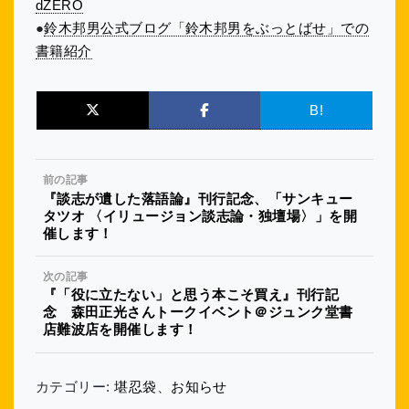
dZERO
●
鈴木邦男公式ブログ「鈴木邦男をぶっとばせ」での
書籍紹介
B!
前の記事
『談志が遺した落語論』刊行記念、「サンキュー
タツオ 〈イリュージョン談志論・独壇場〉」を開
催します！
次の記事
『「役に立たない」と思う本こそ買え』刊行記
念 森田正光さんトークイベント＠ジュンク堂書
店難波店を開催します！
カテゴリー:
堪忍袋
、
お知らせ