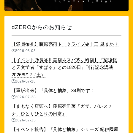
dZEROからのお知らせ
【満員御礼】藤原亮司トークライブ＠十三 風まかせ
2026-08-03
【イベント@長谷川書店ネスパ茅ヶ崎店】『望遠鏡
と天文学者「すばる」との1826日』刊行記念講演
2026/9/12（土）
2026-07-28
【重版出来】『具体と抽象』39刷です！
2026-07-28
【まもなく店頭へ】藤原亮司著『ガザ、パレスチ
ナ、ひとりひとりの日常』
2026-07-15
【イベント報告】『具体と抽象』シリーズ 紀伊國屋