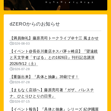
dZEROからのお知らせ
【満員御礼】藤原亮司トークライブ＠十三 風まかせ
2026-08-03
【イベント@長谷川書店ネスパ茅ヶ崎店】『望遠鏡
と天文学者「すばる」との1826日』刊行記念講演
2026/9/12（土）
2026-07-28
【重版出来】『具体と抽象』39刷です！
2026-07-28
【まもなく店頭へ】藤原亮司著『ガザ、パレスチ
ナ、ひとりひとりの日常』
2026-07-15
【イベント報告】『具体と抽象』シリーズ 紀伊國屋