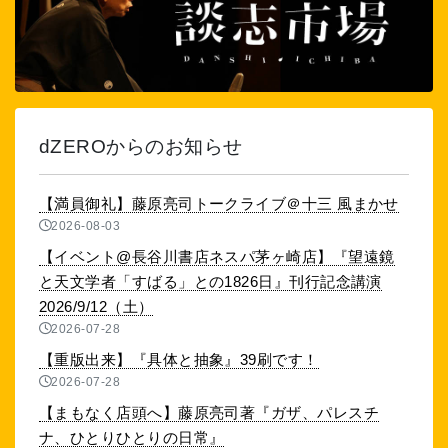
dZEROからのお知らせ
【満員御礼】藤原亮司トークライブ＠十三 風まかせ
2026-08-03
【イベント@長谷川書店ネスパ茅ヶ崎店】『望遠鏡
と天文学者「すばる」との1826日』刊行記念講演
2026/9/12（土）
2026-07-28
【重版出来】『具体と抽象』39刷です！
2026-07-28
【まもなく店頭へ】藤原亮司著『ガザ、パレスチ
ナ、ひとりひとりの日常』