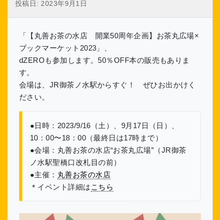
投稿日:
2023年9月1日
「【丸善お茶の水店 開業50周年企画】お茶丸広場×
ブックマーケット2023」、
dZEROも参加します。50％OFF本の販売もありま
す。
会場は、JR御茶ノ水駅からすぐ！ ぜひお出かけく
ださい。
●日時：2023/9/16（土）、9月17日（日）、
10：00〜18：00（最終日は17時まで）
●会場：丸善お茶の水店“お茶丸広場”（JR御茶
ノ水駅聖橋口改札目の前）
●主催：
丸善お茶の水店
＊イベント詳細は
こちら