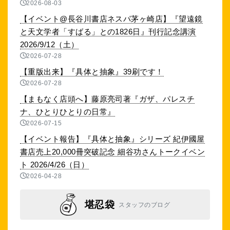
2026-08-03
【イベント@長谷川書店ネスパ茅ヶ崎店】『望遠鏡
と天文学者「すばる」との1826日』刊行記念講演
2026/9/12（土）
2026-07-28
【重版出来】『具体と抽象』39刷です！
2026-07-28
【まもなく店頭へ】藤原亮司著『ガザ、パレスチ
ナ、ひとりひとりの日常』
2026-07-15
【イベント報告】『具体と抽象』シリーズ 紀伊國屋
書店売上20,000冊突破記念 細谷功さんトークイベン
ト 2026/4/26（日）
2026-04-28
堪忍袋
スタッフのブログ