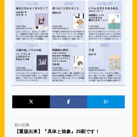
B!
前の記事
【重版出来】『具体と抽象』29刷です！