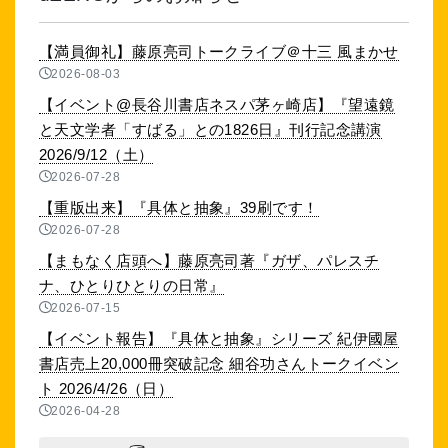
【満員御礼】藤原亮司トークライブ＠十三 風まかせ
2026-08-03
【イベント@長谷川書店ネスパ茅ヶ崎店】『望遠鏡
と天文学者「すばる」との1826日』刊行記念講演
2026/9/12（土）
2026-07-28
【重版出来】『具体と抽象』39刷です！
2026-07-28
【まもなく店頭へ】藤原亮司著『ガザ、パレスチ
ナ、ひとりひとりの日常』
2026-07-15
【イベント報告】『具体と抽象』シリーズ 紀伊國屋
書店売上20,000冊突破記念 細谷功さんトークイベン
ト 2026/4/26（日）
2026-04-28