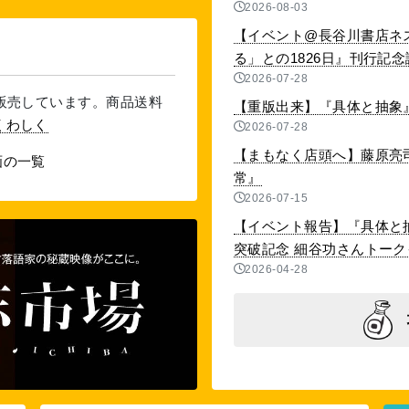
2026-08-03
【イベント@長谷川書店ネ
る」との1826日』刊行記念講演
2026-07-28
を販売しています。商品送料
【重版出来】『具体と抽象』
くわしく
2026-07-28
【まもなく店頭へ】藤原亮
画の一覧
常』
2026-07-15
【イベント報告】『具体と抽
突破記念 細谷功さんトークイベ
2026-04-28