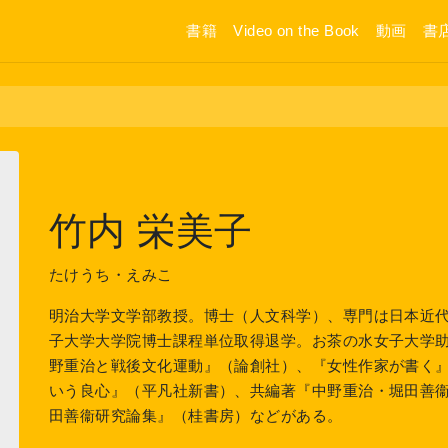
書籍
Video on the Book
動画
書
竹内 栄美子
たけうち・えみこ
明治大学文学部教授。博士（人文科学）、専門は日本近代
子大学大学院博士課程単位取得退学。お茶の水女子大学
野重治と戦後文化運動』（論創社）、『女性作家が書く
いう良心』（平凡社新書）、共編著『中野重治・堀田善衞往復
田善衞研究論集』（桂書房）などがある。