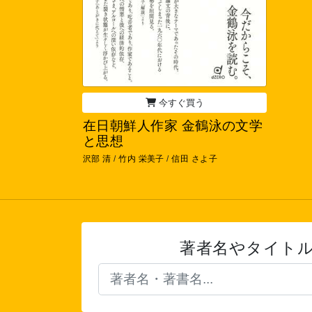
今すぐ買う
在日朝鮮人作家 金鶴泳の文学
と思想
沢部 清
/
竹内 栄美子
/
信田 さよ子
著者名やタイト