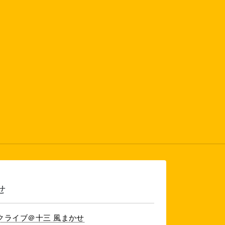
せ
クライブ＠十三 風まかせ