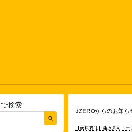
ルで検索
dZEROからのお知ら
【満員御礼】藤原亮司トー