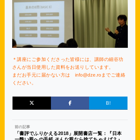
＊講座にご参加くださった皆様には、講師の細谷功
さんが
当日使用した資料をお送りしています。
まだお手元に届かない方は info@dze.roまでご連絡
ください。
B!
前の記事
「書評でふりかえる2018」展開書店一覧：『日本
一醜い親への手紙 そんな親なら捨てちゃえば？』