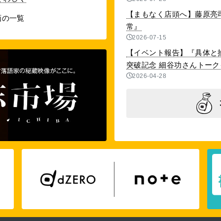
【まもなく店頭へ】藤原亮
画の一覧
常』
2026-07-15
【イベント報告】『具体と抽
突破記念 細谷功さんトークイベ
2026-04-28