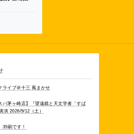
せ
クライブ＠十三 風まかせ
スパ茅ヶ崎店】『望遠鏡と天文学者「すば
 2026/9/12（土）
39刷です！