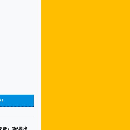
B!
想郷』第6刷出