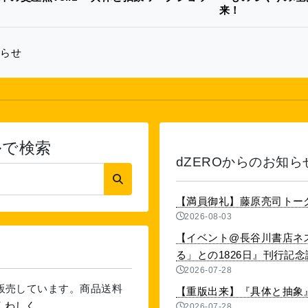
来！
知らせ
ルで検索
dZEROからのお知ら
【満員御礼】藤原亮司トー
2026-08-03
【イベント@長谷川書店ネ
る」との1826日』刊行記念講演
2026-07-28
を販売しています。商品送料
【重版出来】『具体と抽象』
くわしく
2026-07-28