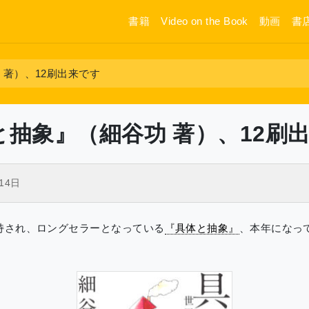
書籍
Video on the Book
動画
書
 著）、12刷出来です
と抽象』（細谷功 著）、12刷
14日
持され、ロングセラーとなっている
『具体と抽象』
、本年になっ