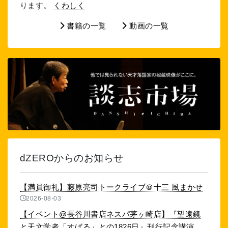
ります。
くわしく
書籍の一覧
動画の一覧
dZEROからのお知らせ
【満員御礼】藤原亮司トークライブ＠十三 風まかせ
2026-08-03
【イベント@長谷川書店ネスパ茅ヶ崎店】『望遠鏡
と天文学者「すばる」との1826日』刊行記念講演