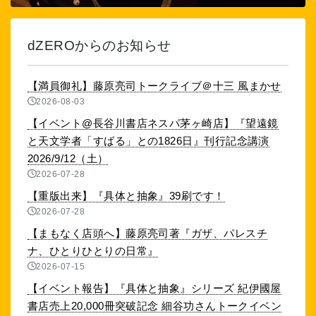
dZEROからのお知らせ
【満員御礼】藤原亮司トークライブ＠十三 風まかせ
2026-08-03
【イベント@長谷川書店ネスパ茅ヶ崎店】『望遠鏡
と天文学者「すばる」との1826日』刊行記念講演
2026/9/12（土）
2026-07-28
【重版出来】『具体と抽象』39刷です！
2026-07-28
【まもなく店頭へ】藤原亮司著『ガザ、パレスチ
ナ、ひとりひとりの日常』
2026-07-15
【イベント報告】『具体と抽象』シリーズ 紀伊國屋
書店売上20,000冊突破記念 細谷功さんトークイベン