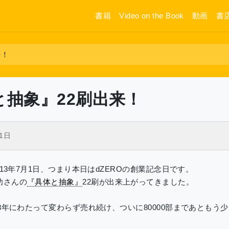
書籍
Video on the Book
動画
書
来！
と抽象』22刷出来！
月1日
2013年7月1日、つまり本日はdZEROの創業記念日です。
功さんの
『具体と抽象』
22刷が出来上がってきました。
。8年にわたって変わらず売れ続け、ついに80000部まであともう