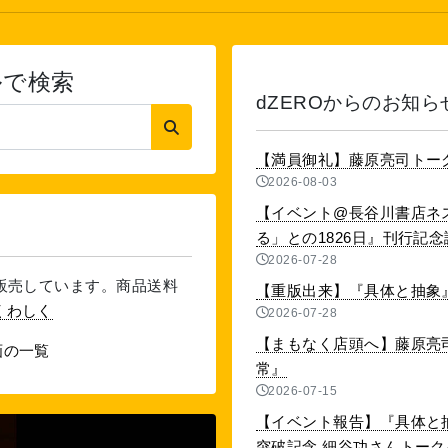
ルで検索
dZEROからのお知ら
【満員御礼】藤原亮司トー
2026-08-03
【イベント@長谷川書店ネ
る」との1826日』刊行記念講演
2026-07-28
を販売しています。商品送料
【重版出来】『具体と抽象』
くわしく
2026-07-28
【まもなく店頭へ】藤原亮
画の一覧
常』
2026-07-15
【イベント報告】『具体と抽
突破記念 細谷功さんトークイベ