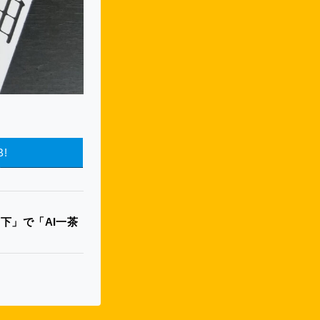
B!
下」で「AI一茶