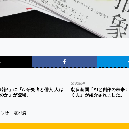
！
次の記事
時評」に『AI研究者と俳人 人は
朝日新聞「AIと創作の未来：
のか』が登場。
くん」が紹介されました。
知らせ
、
堪忍袋