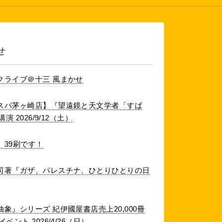
せ
クライブ＠十三 風まかせ
スパ茅ヶ崎店】『望遠鏡と天文学者「すば
 2026/9/12（土）
39刷です！
司著『ガザ、パレスチナ、ひとりひとりの日
象』シリーズ 紀伊國屋書店売上20,000冊
ント 2026/4/26（日）