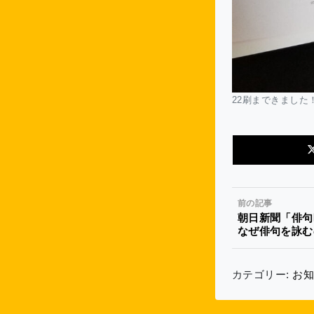
22刷まできました
前の記事
朝日新聞「俳句
なぜ俳句を詠む
カテゴリー:
お