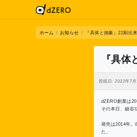
ホーム
お知らせ
『具体と抽象』22刷出
『具体
投稿日:
2022年7
dZERO創業は
その本日、細谷
発売は2014年
た。