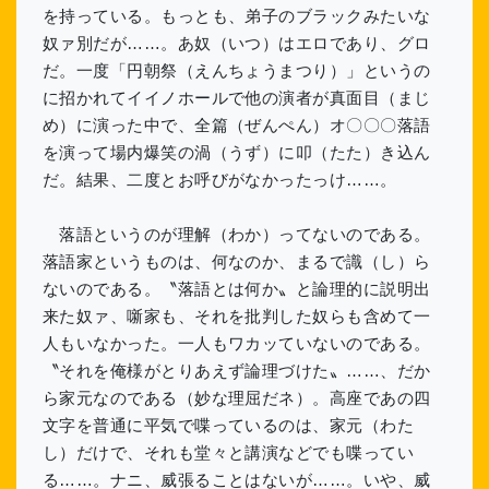
を持っている。もっとも、弟子のブラックみたいな
奴ァ別だが……。あ奴（いつ）はエロであり、グロ
だ。一度「円朝祭（えんちょうまつり）」というの
に招かれてイイノホールで他の演者が真面目（まじ
め）に演った中で、全篇（ぜんぺん）オ〇〇〇落語
を演って場内爆笑の渦（うず）に叩（たた）き込ん
だ。結果、二度とお呼びがなかったっけ……。
落語というのが理解（わか）ってないのである。
落語家というものは、何なのか、まるで識（し）ら
ないのである。〝落語とは何か〟と論理的に説明出
来た奴ァ、噺家も、それを批判した奴らも含めて一
人もいなかった。一人もワカッていないのである。
〝それを俺様がとりあえず論理づけた〟……、だか
ら家元なのである（妙な理屈だネ）。高座であの四
文字を普通に平気で喋っているのは、家元（わた
し）だけで、それも堂々と講演などでも喋ってい
る……。ナニ、威張ることはないが……。いや、威