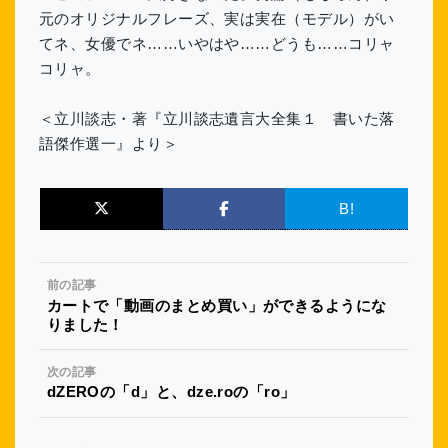
元のオリジナルフレーズ、実は実在（モデル）がい
てネ、女優でネ……いやはや……どうも……コリャ
コリャ。
＜立川談志・著『立川談志遺言大全集１ 書いた落
語傑作選一』より＞
B!
前の記事
カートで「動画のまとめ買い」ができるようにな
りました！
次の記事
dZEROの「d」と、dze.roの「ro」