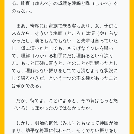
る。昨夜（ゆんべ）の成績を連綿と喋（しゃべ）る
のもない。
まあ、寄席には家族で来る客もあり、女、子供も
来るから、そういう場面（ところ）は演（や）らな
かったし、演るもんでもない、と先輩は言っていた
し、仮に演ったとしても、さりげなくソレを喋っ
て、理解（わか）る相手にだけ理解るという演り
方。もっと正確に言うと、そのことが理解ったとし
ても、理解らない振りをしてても済むような状況に
して喋るべきだ、という一つの不文律があったこと
は確かである。
だが、待てよ。ことによると、その昔はもっと艶
（いろ）っぽかったのではなかったか。
しかし、明治の御代（みよ）ともなって神国が始
まり、助平な将軍に代わって、そうでない振りをし