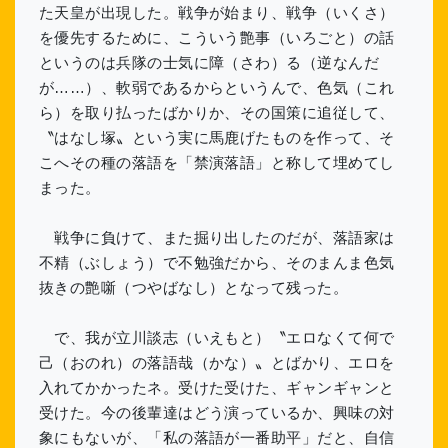
た天皇が出現した。戦争が始まり、戦争（いくさ）
を優先するために、こういう艶事（いろごと）の話
というのは兵隊の士気に障（さわ）る（逆なんだ
が……）、軟弱であるからというんで、色気（これ
ら）を取り払ったばかりか、その国策に追従して、
〝はなし塚〟という実に馬鹿げたものを作って、そ
こへその種の落語を「禁演落語」と称して埋めてし
まった。
戦争に負けて、また掘り出したのだが、落語家は
不精（ぶしょう）で不勉強だから、そのまんま色気
抜きの艶噺（つやばなし）となって残った。
で、我が立川談志（いえもと）〝エロなくて何で
己（おのれ）の落語哉（かな）〟とばかり、エロを
入れてかかったネ。受けた受けた、ギャンギャンと
受けた。今の後輩達はどう演っているか、興味の対
象にもないが、「私の落語が一番助平」だと、自信