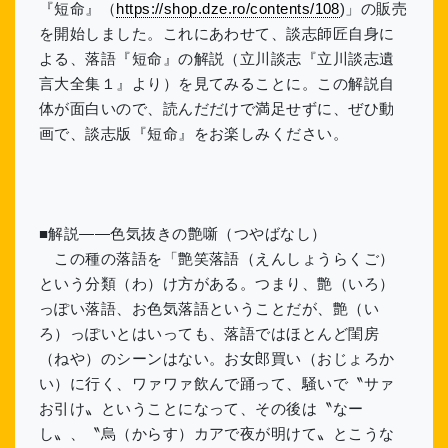
『短命』（
https://shop.dze.ro/contents/108
)」の販売
を開始しました。これにあわせて、談志師匠自身に
よる、落語『短命』の解説（立川談志『立川談志遺
言大全集１』より）を見てみることに。この解説自
体が面白いので、読んだだけで満足せずに、ぜひ動
画で、談志版『短命』をお楽しみください。
■解説――色気抜きの艶噺（つやばなし）
この種の落語を「艶笑落語（えんしょうらくご）
という分類（わ）け方がある。つまり、艶（いろ）
っぽい落語、お色気落語ということだが、艶（い
ろ）っぽいとはいっても、落語ではほとんど閨房
（ねや）のシーンはない。お女郎買い（おじょろか
い）に行く、ワァワァ飲んで踊って、騒いで〝サァ
お引け〟ということになって、その後は〝なー
し〟、〝烏（からす）カアで夜が明けて〟とこうな