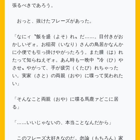
張るべきであろう。
おっと、抜けたフレーズがあった。
「なにィ〝飯を盛（よそ）れ〟だ……。目付きがお
かしいぞォ。お稲荷（いなり）さんの鳥居かなんか
に小便でも引っ掛けやがったろう。また腫（は）れ
たって知らねえぞォ。あん時も一晩中〝冷（ひ）や
させ〟やがって、手が疲労（くたび）れちゃった
い。実家（さと）の両親（おや）に喋って笑われた
い」
「そんなこと両親（おや）に喋る馬鹿ァどこに居
る」
「……いいじゃないの、本当ことなんだから」
このフレーズ大好きなのだ。勿論（もちろん）家