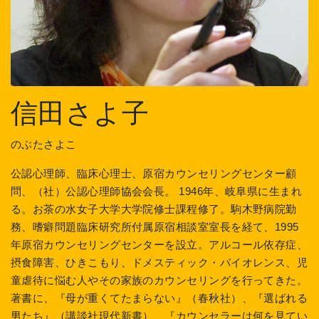
信田さよ子
のぶたさよこ
公認心理師、臨床心理士、原宿カウンセリングセンター顧
問、（社）公認心理師協会会長。 1946年、岐阜県に生まれ
る。お茶の水女子大学大学院修士課程修了。駒木野病院勤
務、嗜癖問題臨床研究所付属原宿相談室室長を経て、1995
年原宿カウンセリングセンターを設立。アルコール依存症、
摂食障害、ひきこもり、ドメスティック・バイオレンス、児
童虐待に悩む人やその家族のカウンセリングを行ってきた。
著書に、『母が重くてたまらない』（春秋社）、『選ばれる
男たち』（講談社現代新書）、『カウンセラーは何を見てい