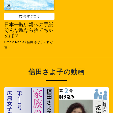
今すぐ買う
日本一醜い親への手紙
そんな親なら捨てちゃ
えば？
Create Media
/
信田 さよ子
/
東 小
雪
信田さよ子の動画