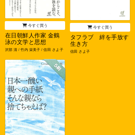
今すぐ買う
今すぐ買う
在日朝鮮人作家 金鶴
タフラブ 絆を手放す
泳の文学と思想
生き方
沢部 清
/
竹内 栄美子
/
信田 さよ子
信田 さよ子