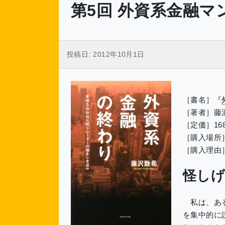
第5回 外資系金融マ
投稿日:
2012年10月1日
［書名］『
［著者］藤
［定価］16
［購入場所
［購入理由
怪し
私は、ある
を集中的に