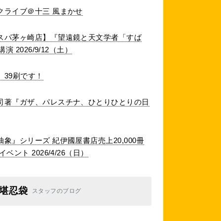
クライブ＠十三 風まかせ
スパ茅ヶ崎店】『望遠鏡と天文学者「すば
 2026/9/12（土）
39刷です！
司著『ガザ、パレスチナ、ひとりひとりの日
象』シリーズ 紀伊國屋書店売上20,000冊
ント 2026/4/26（日）
堪忍袋
スタッフのブログ