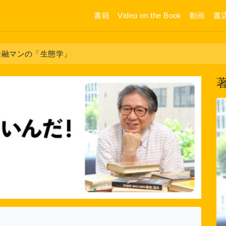
書籍
Video on the Book
動画
書
金融マンの「生態学」