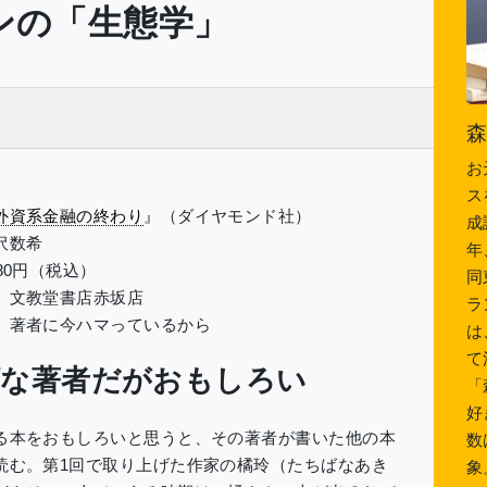
ンの「生態学」
お
ス
外資系金融の終わり
』（ダイヤモンド社）
成
沢数希
年
80円（税込）
同
］文教堂書店赤坂店
ラ
］著者に今ハマっているから
は
て
げな著者だがおもしろい
「
好
本をおもしろいと思うと、その著者が書いた他の本
数
読む。第1回で取り上げた作家の橘玲（たちばなあき
象