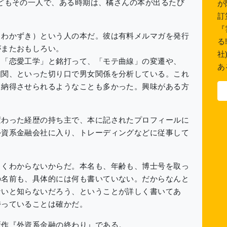
どもその一人で、ある時期は、橘さんの本が出るたび
が
訂
『
わかずき）という人の本だ。彼は有料メルマガを発行
る
がまたおもしろい。
社
「恋愛工学」と銘打って、「モテ曲線」の変遷や、
あ
相関、といった切り口で男女関係を分析している。これ
て納得させられるようなことも多かった。興味がある方
わった経歴の持ち主で、本に記されたプロフィールに
外資系金融会社に入り、トレーディングなどに従事して
くわからないからだ。本名も、年齢も、博士号を取っ
の名前も、具体的には何も書いていない。だからなんと
ないと知らないだろう、ということが詳しく書いてあ
持っていることは確かだ。
作『外資系金融の終わり』である。