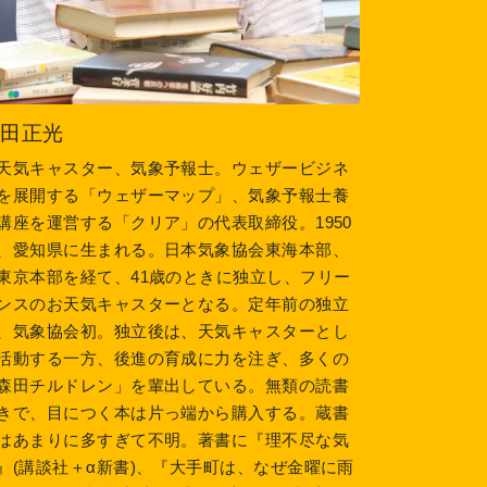
森田正光
天気キャスター、気象予報士。ウェザービジネ
を展開する「ウェザーマップ」、気象予報士養
講座を運営する「クリア」の代表取締役。1950
、愛知県に生まれる。日本気象協会東海本部、
東京本部を経て、41歳のときに独立し、フリー
ンスのお天気キャスターとなる。定年前の独立
、気象協会初。独立後は、天気キャスターとし
活動する一方、後進の育成に力を注ぎ、多くの
森田チルドレン」を輩出している。無類の読書
きで、目につく本は片っ端から購入する。蔵書
はあまりに多すぎて不明。著書に『理不尽な気
』(講談社＋α新書)、『大手町は、なぜ金曜に雨