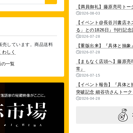
【満員御礼】藤原亮司トー
2026-08-03
【イベント@長谷川書店ネ
る」との1826日』刊行記念講演
2026-07-28
を販売しています。商品送料
【重版出来】『具体と抽象』
くわしく
2026-07-28
【まもなく店頭へ】藤原亮
画の一覧
常』
2026-07-15
【イベント報告】『具体と抽
突破記念 細谷功さんトークイベ
2026-04-28