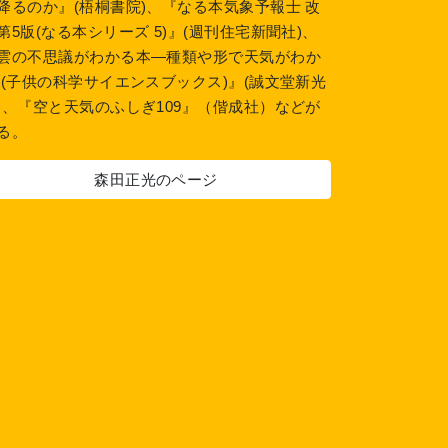
降るのか』(梧桐書院)、『なる本気象予報士 改
第5版(なる本シリーズ 5)』(週刊住宅新聞社)、
雲の不思議がわかる本―種類や形で天気がわか
!(子供の科学サイエンスブックス)』(誠文堂新光
)、『空と天気のふしぎ109』（偕成社）などが
る。
森田正光のページ