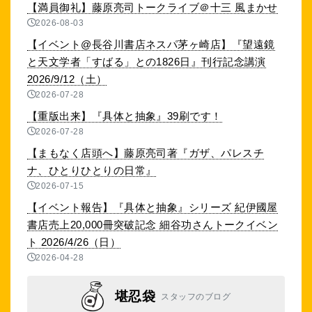
【満員御礼】藤原亮司トークライブ＠十三 風まかせ
2026-08-03
【イベント@長谷川書店ネスパ茅ヶ崎店】『望遠鏡
と天文学者「すばる」との1826日』刊行記念講演
2026/9/12（土）
2026-07-28
【重版出来】『具体と抽象』39刷です！
2026-07-28
【まもなく店頭へ】藤原亮司著『ガザ、パレスチ
ナ、ひとりひとりの日常』
2026-07-15
【イベント報告】『具体と抽象』シリーズ 紀伊國屋
書店売上20,000冊突破記念 細谷功さんトークイベン
ト 2026/4/26（日）
2026-04-28
堪忍袋
スタッフのブログ