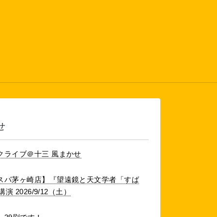
せ
クライブ＠十三 風まかせ
スパ茅ヶ崎店】『望遠鏡と天文学者「すば
 2026/9/12（土）