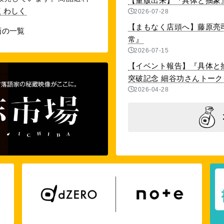
【重版出来】『具体と抽象』
くわしく
2026-07-28
【まもなく店頭へ】藤原亮
画の一覧
常』
2026-07-15
【イベント報告】『具体と抽
突破記念 細谷功さんトークイベ
2026-04-28