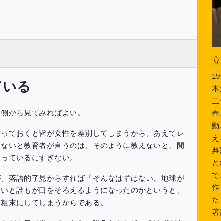
1
ている
本
二
側から見てみればよい。
春
動
っておくと皆が女性を差別してしまうから、あえてレ
え
けないと教育者が言うのは、そのように教えないと、間
典
言っているにすぎない。
と
で
、落語的了見からすれば「そんなはずはない、地球が
作
たいと誰もが口をそろえるようになったのかというと、
た
を粗末にしてしまうからである。
著