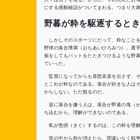
にする感動秘話がついてまわる。つまり大
野暮が粋を駆逐すると
しかしそのスポーツにだって、粋なことを
野球の落合博満（おちあいひろみつ）。選
振をしてもバットをたたきつけるような野
ていった。
監督になってからも喜怒哀楽を出さず、そ
とこれが粋なのである。落合が好きな人は
からしない。ただ観るのだ。
逆に落合を嫌う人は、落合が野暮の塊（か
ち込むから、理解ができないのである。
私が危惧（きぐ）するのは、この粋を理解
世の中から粋が消えたら、間違いなく戦争