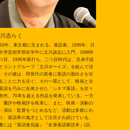
立川志らく
963年、東京都に生まれる。落語家。1985年、日
大学芸術学部在学中に立川談志に入門、1988年
つ目、1995年真打ち。二つ目時代は、兄弟子談
とコントグループ「立川ボーイズ」を組んで活
。その後は、同世代の若者に落語の面白さを伝
ることに力を注ぐ。その一環として、映画と古
落語を巧みに合体させた「シネマ落語」を次々
創作。70本を超える作品を発表している。一方
、書評や映画評を執筆し、また、映画・演劇の
・演出・監督をつとめるなど、活動は多岐にわ
り、落語界の鬼才として注目され続けている。
書には『落語進化論』『全身落語家読本』(以