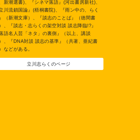
、新潮選書)、『シネマ落語』(河出書房新社)、
立川流鎖国論』(梧桐書院)、『雨ン中の、らく
』（新潮文庫）、『談志のことば』（徳間書
）、『談志・志らくの架空対談 談志降臨!?』
落語名人芸「ネタ」の裏側』（以上、講談
）、『DNA対談 談志の基準』（共著、亜紀書
）などがある。
立川志らくのページ