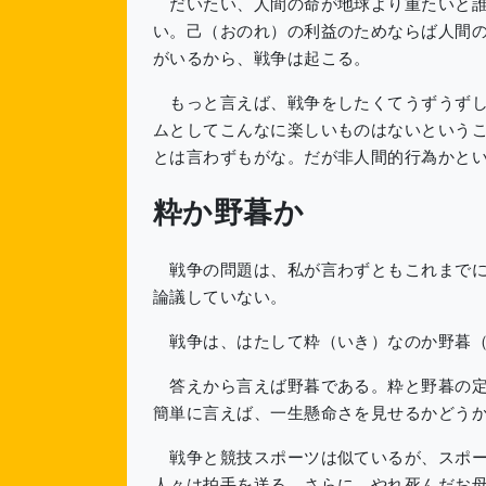
だいたい、人間の命が地球より重たいと誰
い。己（おのれ）の利益のためならば人間
がいるから、戦争は起こる。
もっと言えば、戦争をしたくてうずうずし
ムとしてこんなに楽しいものはないという
とは言わずもがな。だが非人間的行為かと
粋か野暮か
戦争の問題は、私が言わずともこれまでに
論議していない。
戦争は、はたして粋（いき）なのか野暮（
答えから言えば野暮である。粋と野暮の定
簡単に言えば、一生懸命さを見せるかどう
戦争と競技スポーツは似ているが、スポー
人々は拍手を送る。さらに、やれ死んだお