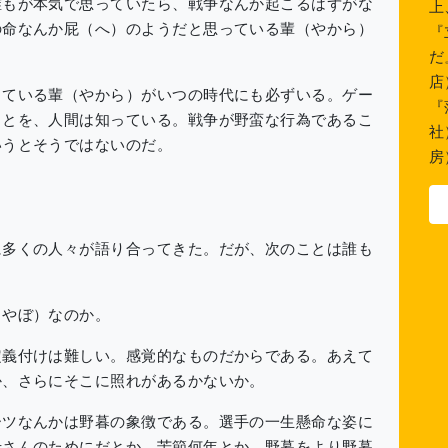
もが本気で思っていたら、戦争なんか起こるはずがな
上
の命なんか屁（へ）のようだと思っている輩（やから）
『
だ
店
ている輩（やから）がいつの時代にも必ずいる。ゲー
『
ことを、人間は知っている。戦争が野蛮な行為であるこ
社
いうとそうではないのだ。
房
多くの人々が語り合ってきた。だが、次のことは誰も
やぼ）なのか。
義付けは難しい。感覚的なものだからである。あえて
か、さらにそこに照れがあるかないか。
ツなんかは野暮の象徴である。選手の一生懸命な姿に
母さんのためにだとか、苦節何年とか、野暮をより野暮