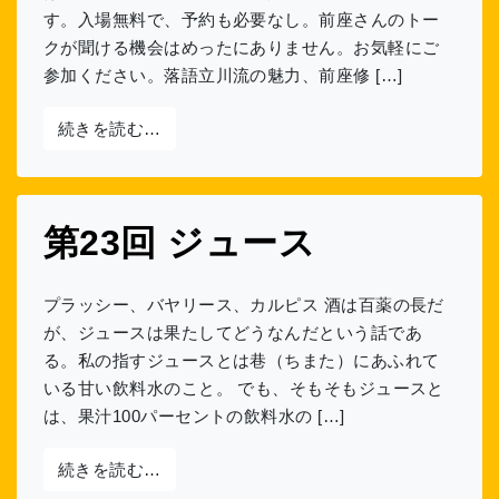
す。入場無料で、予約も必要なし。前座さんのトー
クが聞ける機会はめったにありません。お気軽にご
参加ください。落語立川流の魅力、前座修 […]
from 『増補 談志が死んだ』刊行記念イ
続きを読む…
第23回 ジュース
プラッシー、バヤリース、カルピス 酒は百薬の長だ
が、ジュースは果たしてどうなんだという話であ
る。私の指すジュースとは巷（ちまた）にあふれて
いる甘い飲料水のこと。 でも、そもそもジュースと
は、果汁100パーセントの飲料水の […]
from 第23回 ジュース
続きを読む…