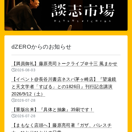
dZEROからのお知らせ
【満員御礼】藤原亮司トークライブ＠十三 風まかせ
2026-08-03
【イベント@長谷川書店ネスパ茅ヶ崎店】『望遠鏡
と天文学者「すばる」との1826日』刊行記念講演
2026/9/12（土）
2026-07-28
【重版出来】『具体と抽象』39刷です！
2026-07-28
【まもなく店頭へ】藤原亮司著『ガザ、パレスチ