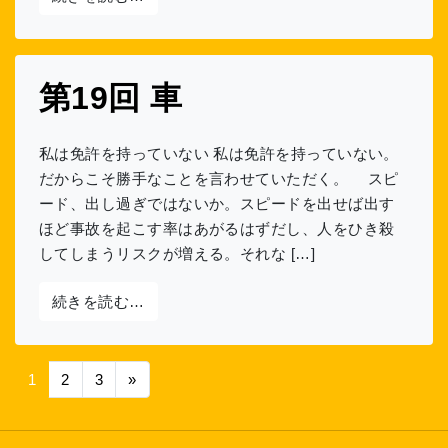
第19回 車
私は免許を持っていない 私は免許を持っていない。
だからこそ勝手なことを言わせていただく。 スピ
ード、出し過ぎではないか。スピードを出せば出す
ほど事故を起こす率はあがるはずだし、人をひき殺
してしまうリスクが増える。それな […]
from 第19回 車
続きを読む…
投稿ナビゲーション
1
2
3
»