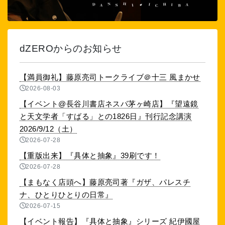
dZEROからのお知らせ
【満員御礼】藤原亮司トークライブ＠十三 風まかせ
2026-08-03
【イベント@長谷川書店ネスパ茅ヶ崎店】『望遠鏡
と天文学者「すばる」との1826日』刊行記念講演
2026/9/12（土）
2026-07-28
【重版出来】『具体と抽象』39刷です！
2026-07-28
【まもなく店頭へ】藤原亮司著『ガザ、パレスチ
ナ、ひとりひとりの日常』
2026-07-15
【イベント報告】『具体と抽象』シリーズ 紀伊國屋