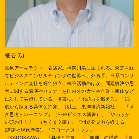
細谷 功
抽象アーキテクト、著述家。神奈川県に生まれる。東芝を経
てビジネスコンサルティングの世界へ。外資系／日系コンサ
ルティング会社を経て独立。執筆活動のほか、問題解決や思
考に関する講演やセミナーを国内外の大学や企業・団体など
に対して実施している。著書に、『地頭力を鍛える』『13
歳から鍛える具体と抽象』（以上、東洋経済新報社）、『メ
タ思考トレーニング』（PHPビジネス新書）、『やわらか
い頭の作り方』（ちくま文庫）、『問題発見力を鍛える』
(講談社現代新書)、『フローとストック』
（KADOKAWA）、『具体と抽象』『「無理」の構造』『自