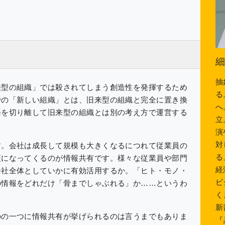
細
抽
来型の組織」では殺されてしまう創造性を発揮するため
る
での「新しい組織」とは、旧来型の組織と完全に置き換
へ
務を切り離して旧来型の組織とは別の考え方で運営する
立
演
対
す。会社は成長して規模も大きくなるにつれて従業員の
る
須になってくるのが情報共有です。様々な従業員や部門
経
会社全体としていかに有効活用するか。「ヒト・モノ・
ビ
の情報をどれだけ「骨までしゃぶれる」か……というわ
く
新
のの一つに情報共有が挙げられるのは言うまでもありま
『