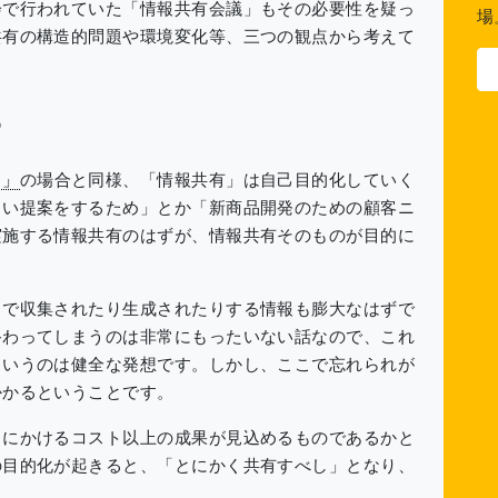
会で行われていた「情報共有会議」もその必要性を疑っ
場
共有の構造的問題や環境変化等、三つの観点から考えて
る
う」
の場合と同様、「情報共有」は自己目的化していく
しい提案をするため」とか「新商品開発のための顧客ニ
実施する情報共有のはずが、情報共有そのものが目的に
こで収集されたり生成されたりする情報も膨大なはずで
終わってしまうのは非常にもったいない話なので、これ
というのは健全な発想です。しかし、ここで忘れられが
かかるということです。
こにかけるコスト以上の成果が見込めるものであるかと
の目的化が起きると、「とにかく共有すべし」となり、