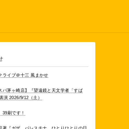
せ
クライブ＠十三 風まかせ
スパ茅ヶ崎店】『望遠鏡と天文学者「すば
 2026/9/12（土）
39刷です！
司著『ガザ、パレスチナ、ひとりひとりの日