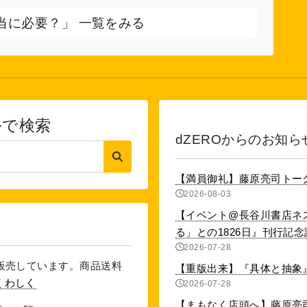
当に必要？」 一覧をみる
ルで検索
dZEROからのお知ら
【満員御礼】藤原亮司トー
2026-08-03
【イベント@長谷川書店ネ
る」との1826日』刊行記念講演
2026-07-28
を販売しています。商品送料
【重版出来】『具体と抽象』
くわしく
2026-07-28
【まもなく店頭へ】藤原亮