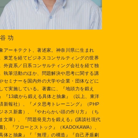
谷 功
象アーキテクト、著述家。神奈川県に生まれ
。東芝を経てビジネスコンサルティングの世界
。外資系／日系コンサルティング会社を経て独
。執筆活動のほか、問題解決や思考に関する講
やセミナーを国内外の大学や企業・団体などに
して実施している。著書に、『地頭力を鍛え
』『13歳から鍛える具体と抽象』（以上、東洋
済新報社）、『メタ思考トレーニング』（PHP
ジネス新書）、『やわらかい頭の作り方』（ち
ま文庫）、『問題発見力を鍛える』(講談社現代
書)、『フローとストック』（KADOKAWA）、
具体と抽象』『「無理」の構造』『自己矛盾劇