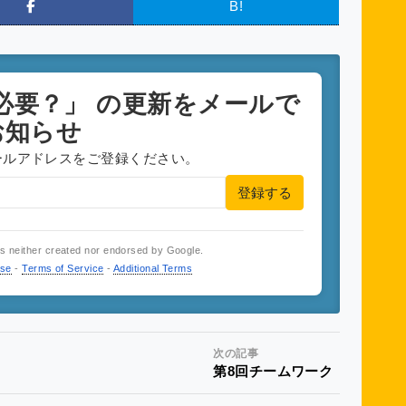
B!
必要？」
の更新をメールで
お知らせ
ールアドレスをご登録ください。
登録する
is neither created nor endorsed by Google.
use
-
Terms of Service
-
Additional Terms
次の記事
第8回チームワーク