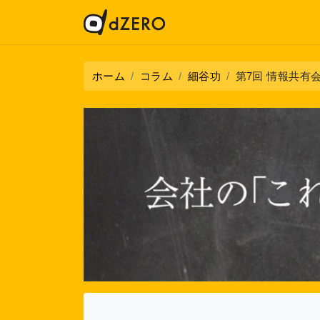
ホーム
コラム
細谷功
第7回 情報共有