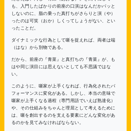
も、入門したばかりの前座の口演はなんだかパッと
しないのに、脂の乗った真打ちがさらりと演（や）
ったのは可笑（おか）しくってしょうがない、とい
ったことだ。
ダイナミックな行為として噺を捉えれば、両者は端
（はな）から別物である。
だから、前座の『青菜』と真打ちの『青菜』が、も
はや同じ演目には思えないとしても不思議ではな
い。
このように、噺家が上手くなれば、行為化されたパ
フォーマンスに変化がある。しかし、本当の意味で
噺家が上手くなる過程（専門用語でいえば熟達化）
や、その仕組みをちゃんと理屈として考えるために
は、噺を創出するのを支える要素にどんな変化があ
るのかを見てみなければならない。