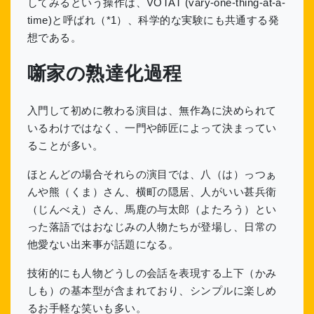
してみるという操作は、VOTAT (vary-one-thing-at-a-
time)と呼ばれ（*1）、科学的な実験にも共通する発
想である。
噺家の熟達化過程
入門して初めに教わる演目は、無作為に決められて
いるわけではなく、一門や師匠によって決まってい
ることが多い。
ほとんどの場合それらの演目では、八（は）っつぁ
んや熊（くま）さん、横町の隠居、人がいい甚兵衛
（じんべえ）さん、馬鹿の与太郎（よたろう）とい
った落語ではおなじみの人物たちが登場し、日常の
他愛ない出来事が話題になる。
技術的にも人物どうしの会話を表現する上下（かみ
しも）の基本型が含まれており、シンプルに楽しめ
るお手軽な笑いも多い。