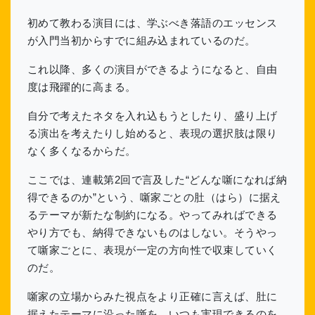
初めて教わる演目には、学ぶべき落語のエッセンス
が入門当初からすでに組み込まれているのだ。
これ以降、多くの演目ができるようになると、自由
度は飛躍的に高まる。
自分で考えたネタを入れ込もうとしたり、盛り上げ
る演出を考えたりし始めると、表現の選択肢は限り
なく多くなるからだ。
ここでは、連載第2回で言及した“どんな噺になれば納
得できるのか”という、噺家ごとの肚（はら）に据え
るテーマが新たな制約になる。やってみればできる
やり方でも、納得できないものはしない。そうやっ
て噺家ごとに、表現が一定の方向性で収束していく
のだ。
噺家の立場からみた視点をより正確に言えば、肚に
据えたテーマに沿った噺を、いつも実現できるのを