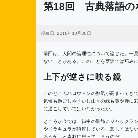
第18回 古典落語
投稿日:
2015年10月20日
前回は、人間の論理性について論じた。一
ないことがある。このことを落語では巧み
上下が逆さに映る鏡
このところハロウィンの熱気が高まってき
気候も過ごしやすいし山々の緑も黄や赤に
に過ごしていてはいなかったか。
ところが今では、街中の装飾にジャックラ
やドラキュラが鎮座している。悲しくはな
ろうか、と素朴に思ってしまうのだ。