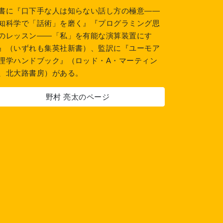
書に『口下手な人は知らない話し方の極意――
知科学で「話術」を磨く』『プログラミング思
のレッスン――「私」を有能な演算装置にす
』（いずれも集英社新書）、監訳に『ユーモア
理学ハンドブック』（ロッド・A・マーティン
、北大路書房）がある。
野村 亮太のページ