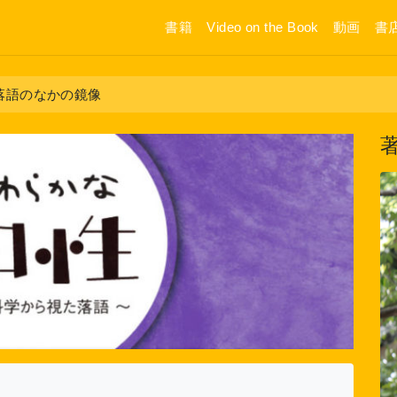
書籍
Video on the Book
動画
書
落語のなかの鏡像