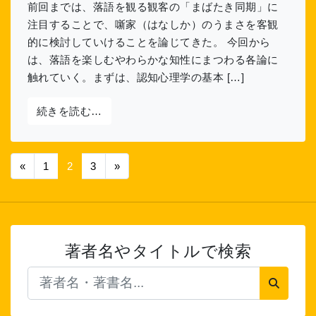
前回までは、落語を観る観客の「まばたき同期」に
注目することで、噺家（はなしか）のうまさを客観
的に検討していけることを論じてきた。 今回から
は、落語を楽しむやわらかな知性にまつわる各論に
触れていく。まずは、認知心理学の基本 […]
from 第７回 『蒟蒻問答』をスキーマで読
続きを読む…
投稿ナビゲーション
«
1
2
3
»
著者名やタイトルで検索