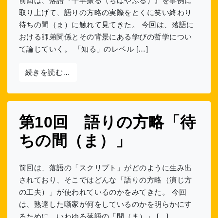
前回は、落語『千早振る（ちはやふる）』を事例に
取り上げて、語りの方略の実際をとくに笑い終わり
待ちの間（ま）に触れて見てきた。 今回は、落語に
おける師弟関係とその背景にある学びの哲学につい
て論じていく。 「知る」のレベル […]
from 第11回 噺家共同体における「学び
続きを読む…
第10回 語りの方略「待
ちの間（ま）」
前回は、落語の「スクリプト」がどのように生み出
されており、そこではどんな「語りの方略（演じ方
の工夫）」が使われているのかをみてきた。 今回
は、熟達した噺家が何をしているのかを明らかにす
るために、いわゆる落語の「間（ま）」 […]