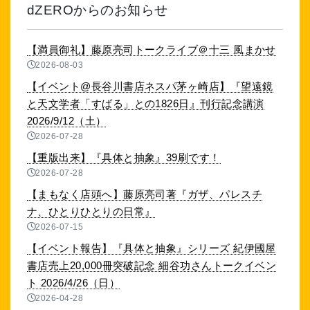
dZEROからのお知らせ
【満員御礼】藤原亮司トークライブ＠十三 風まかせ
2026-08-03
【イベント@長谷川書店ネスパ茅ヶ崎店】『望遠鏡
と天文学者「すばる」との1826日』刊行記念講演
2026/9/12（土）
2026-07-28
【重版出来】『具体と抽象』39刷です！
2026-07-28
【まもなく店頭へ】藤原亮司著『ガザ、パレスチ
ナ、ひとりひとりの日常』
2026-07-15
【イベント報告】『具体と抽象』シリーズ 紀伊國屋
書店売上20,000冊突破記念 細谷功さんトークイベン
ト 2026/4/26（日）
2026-04-28