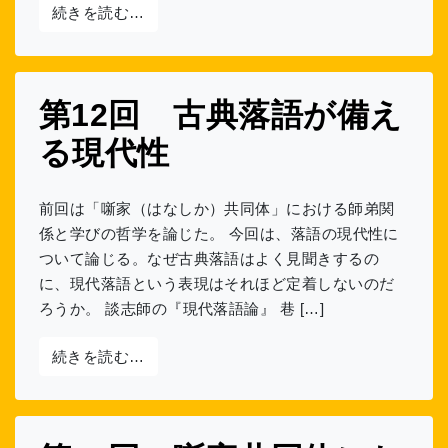
from 第13回 落語初心者が体験する35分
続きを読む…
第12回 古典落語が備え
る現代性
前回は「噺家（はなしか）共同体」における師弟関
係と学びの哲学を論じた。 今回は、落語の現代性に
ついて論じる。なぜ古典落語はよく見聞きするの
に、現代落語という表現はそれほど定着しないのだ
ろうか。 談志師の『現代落語論』 巷 […]
from 第12回 古典落語が備える現代性
続きを読む…